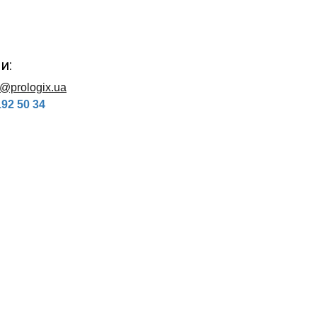
и:
o@prologix.ua
192 50 34